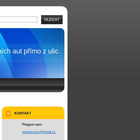
HLEDAT
ích aut přímo z ulic.
KONTAKT
Prague-cars
pragueca
rs@email
.cz