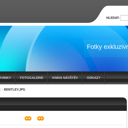
HLEDAT:
Fotky exkluzivn
OVINKY
FOTOGALERIE
KNIHA NÁVŠTĚV
ODKAZY
E
BENTLEY.JPG